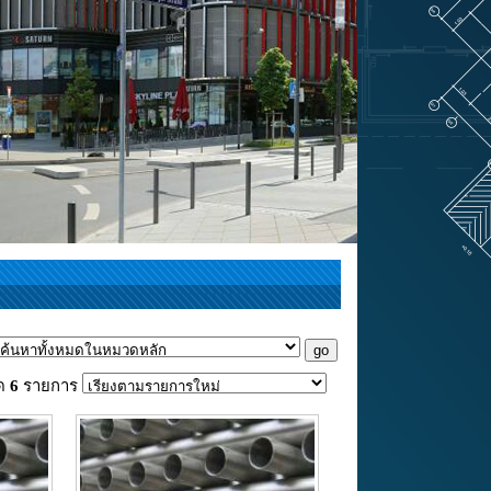
มด
6
รายการ